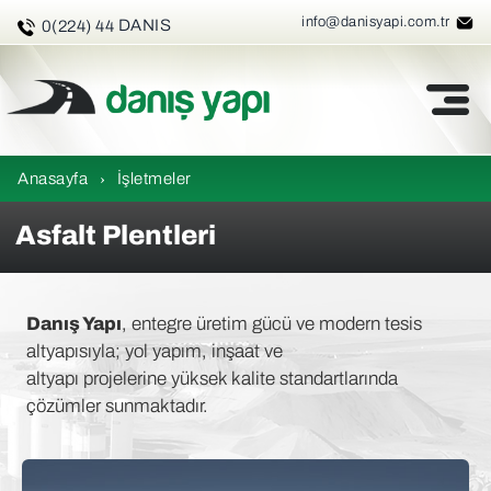
3 26 47
info@danisyapi.com.tr
DANIS
0(224) 44
Anasayfa
›
İşletmeler
Asfalt Plentleri
Danış Yapı
, entegre üretim gücü ve modern tesis
altyapısıyla; yol yapım, inşaat ve
altyapı projelerine yüksek kalite standartlarında
çözümler sunmaktadır.