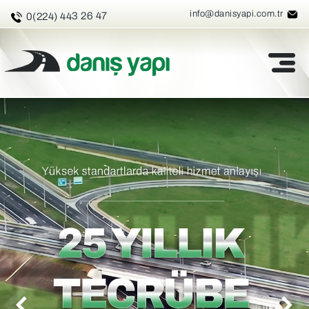
info@danisyapi.com.tr
3 26 47
0(224) 44
DANIS