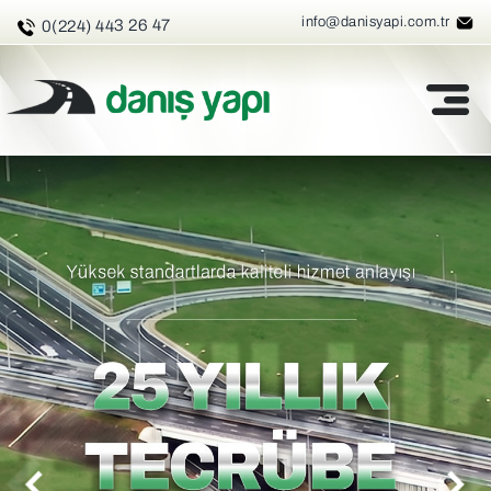
info@danisyapi.com.tr
3 26 47
0(224) 44
DANIS