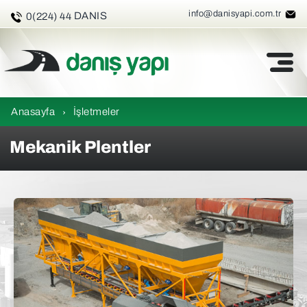
3 26 47
info@danisyapi.com.tr
DANIS
0(224) 44
Anasayfa
›
İşletmeler
Mekanik Plentler