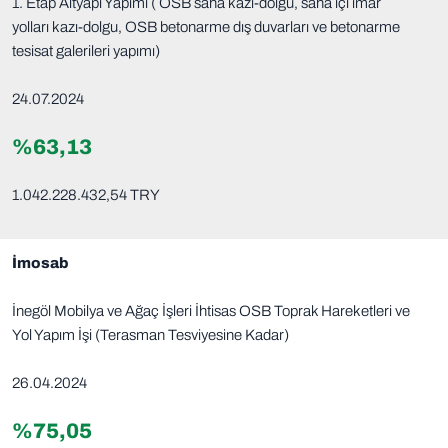
1. Etap Altyapı Yapımı ( OSB saha kazı-dolgu, saha içi imar
yolları kazı-dolgu, OSB betonarme dış duvarları ve betonarme
tesisat galerileri yapımı)
24.07.2024
%63,13
1.042.228.432,54 TRY
İmosab
İnegöl Mobilya ve Ağaç İşleri İhtisas OSB Toprak Hareketleri ve
Yol Yapım İşi (Terasman Tesviyesine Kadar)
26.04.2024
%75,05