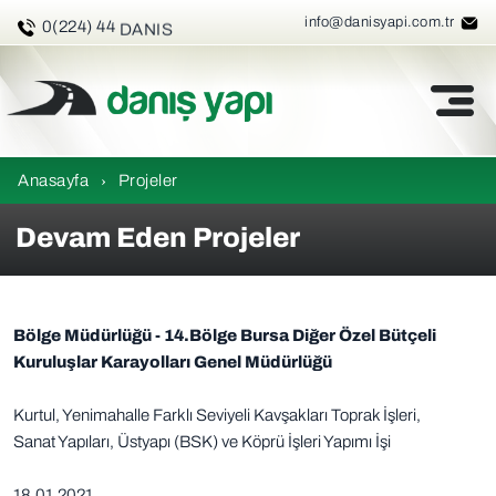
info@danisyapi.com.tr
3 26 47
0(224) 44
DANIS
Anasayfa
›
Projeler
Devam Eden Projeler
Bölge Müdürlüğü - 14.Bölge Bursa Diğer Özel Bütçeli
Kuruluşlar Karayolları Genel Müdürlüğü
Kurtul, Yenimahalle Farklı Seviyeli Kavşakları Toprak İşleri,
Sanat Yapıları, Üstyapı (BSK) ve Köprü İşleri Yapımı İşi
18.01.2021