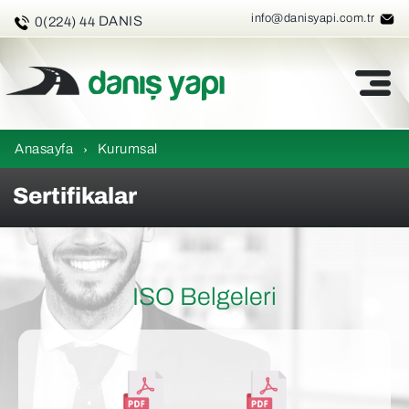
3 26 47
info@danisyapi.com.tr
DANIS
0(224) 44
Anasayfa
›
Kurumsal
Sertifikalar
ISO Belgeleri