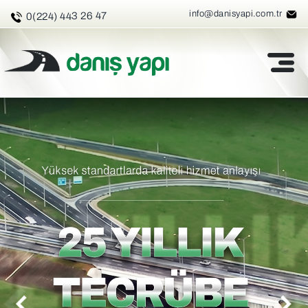
info@danisyapi.com.tr
3 26 47
0(224) 44
DANIS