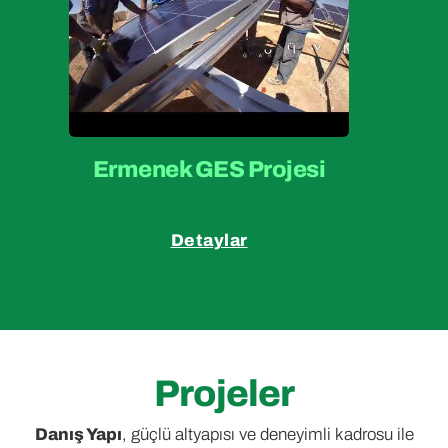
Ermenek GES Projesi
Detaylar
Projeler
Danış Yapı
, güçlü altyapısı ve deneyimli kadrosu ile